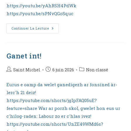
https://youtu.be/yAhRSH4PdWk
https://youtu.be/sPNvQGoSquc
Bagad
Continuer La Lecture
Ganet int!
Auteur/autrice
Publication
Post
Saint Michel
6 juin 2026
Non classé
de
publiée :
category:
la
Eurus e oamp da welet ganedigezh ar fonsined àr-
publication :
lerc'h 21 deiz!
https://youtube.com/shorts/jgIpFAQ05uE?
feature=share War ar porzh skol, gwelet hon eus ur
c'hilog-raden: Labour zo er c'hlas ivez!
https://youtube.com/shorts/UnZE49WMd6s?