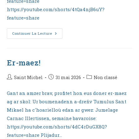
feature=share
https://youtube.com/shorts/4tQa4njB6uY?
feature=share
Ganet
Continuer La Lecture
Int!
Er-maez!
Auteur/autrice
Publication
Post
Saint Michel
31 mai 2026
Non classé
de
publiée :
category:
la
Gant an amzer brav, profitet hon eus doner er-maez
publication :
ag ar skol: Ur boumenadenn a-dreñv Tumulus Sant
Mikael ha c'hoarielloù edan ar gwez: Jumelage
Carnac Illertissen, semaine bavaroise:
https://youtube.com/shorts/4dC4rDuGX8Q?
feature=share Plijadur…