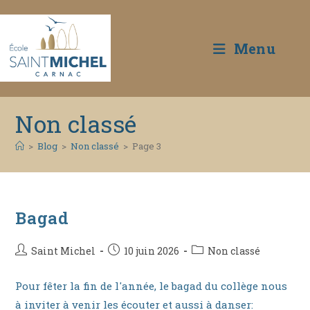
Menu
Skip
Non classé
to
content
>
Blog
>
Non classé
>
Page 3
Bagad
Auteur/autrice
Publication
Post
Saint Michel
10 juin 2026
Non classé
de
publiée :
category:
la
Pour fêter la fin de l'année, le bagad du collège nous
publication :
à inviter à venir les écouter et aussi à danser: