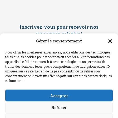
Inscrivez-vous pour recevoir nos
nouveaux articles
!
Gérer le consentement
Saisissez ci-dessous votre adresse
mail. Vous recevrez ensuite une
Pour offrir les meilleures expériences, nous utilisons des technologies
confirmation par mail. Consultez vos
telles que les cookies pour stocker et/ou accéder aux informations des
spams !
appareils. Le fait de consentir à ces technologies nous permettra de
traiter des données telles que le comportement de navigation ou les ID
uniques sur ce site. Le fait de ne pas consentir ou de retirer son
consentement peut avoir un effet négatif sur certaines caractéristiques
et fonctions.
Accepter
Refuser