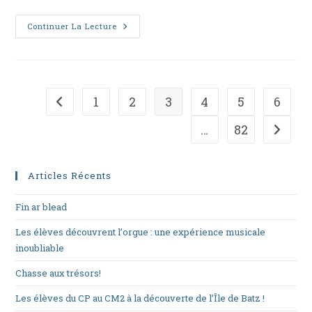
Er-
Continuer La Lecture
Maez!
1
2
3
4
5
6
Go to the previous page
…
82
Aller à
Articles Récents
Fin ar blead
Les élèves découvrent l’orgue : une expérience musicale
inoubliable
Chasse aux trésors!
Les élèves du CP au CM2 à la découverte de l’Île de Batz !