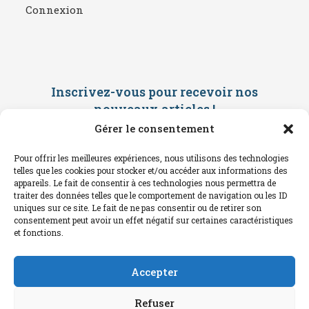
Connexion
Inscrivez-vous pour recevoir nos
nouveaux articles
!
Gérer le consentement
Saisissez ci-dessous votre adresse
mail. Vous recevrez ensuite une
Pour offrir les meilleures expériences, nous utilisons des technologies
confirmation par mail. Consultez vos
telles que les cookies pour stocker et/ou accéder aux informations des
spams !
appareils. Le fait de consentir à ces technologies nous permettra de
traiter des données telles que le comportement de navigation ou les ID
uniques sur ce site. Le fait de ne pas consentir ou de retirer son
consentement peut avoir un effet négatif sur certaines caractéristiques
et fonctions.
Accepter
Refuser