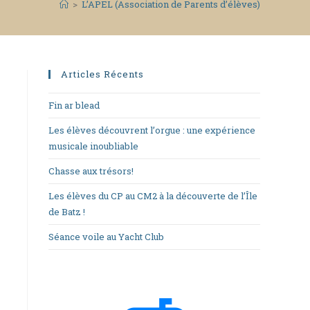
>
L’APEL (Association de Parents d’élèves)
Articles Récents
Fin ar blead
Les élèves découvrent l’orgue : une expérience
musicale inoubliable
Chasse aux trésors!
Les élèves du CP au CM2 à la découverte de l’Île
de Batz !
Séance voile au Yacht Club