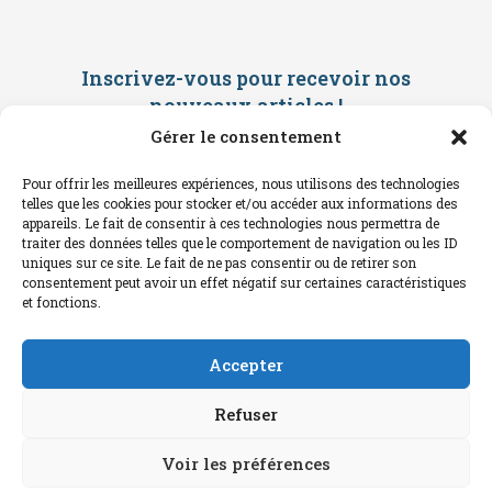
Inscrivez-vous pour recevoir nos
nouveaux articles
!
Gérer le consentement
Saisissez ci-dessous votre adresse
mail. Vous recevrez ensuite une
Pour offrir les meilleures expériences, nous utilisons des technologies
confirmation par mail. Consultez vos
telles que les cookies pour stocker et/ou accéder aux informations des
spams !
appareils. Le fait de consentir à ces technologies nous permettra de
traiter des données telles que le comportement de navigation ou les ID
uniques sur ce site. Le fait de ne pas consentir ou de retirer son
consentement peut avoir un effet négatif sur certaines caractéristiques
et fonctions.
Accepter
Refuser
Voir les préférences