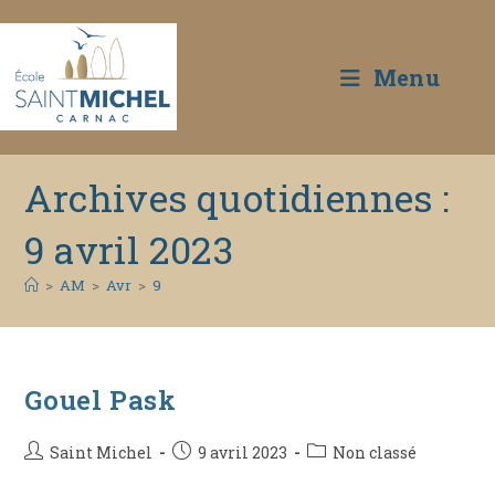
Menu
Skip
Archives quotidiennes :
to
content
9 avril 2023
>
AM
>
Avr
>
9
Gouel Pask
Auteur/autrice
Publication
Post
Saint Michel
9 avril 2023
Non classé
de
publiée :
category: