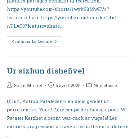
plaisirs partagés pendant la récréation.
https://youtube.com/shorts/1wykS8MwEVc?
feature=share https://youtube.com/shorts/Cdn1-
nTLAC0?feature=share…
An
Continuer La Lecture
Distro
Ur sizhun disheñvel
Auteur/autrice
Publication
Post
Saint Michel
6 avril 2025
Non classé
de
publiée :
category:
la
Dilun, Aotroù Patatezenn en deus gwelet ur
publication :
perrukenner: Youn! (1ère coupe de cheveux pour M.
Patate) Kerzhet a reont war-raok ar vugale! Les
enfants progressent à travers les différents ateliers:
…