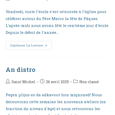
de
publiée :
category:
la
Vendredi, toute l'école s'est retrouvée à l'église pour
publication :
célébrer autour du Père Marco la fête de Pâques.
L'après-midi nous avons fêté le centième jour d'école.
Depuis le début de l'année…
Centième
Continuer La Lecture
Jour
D’école
Et
Célébration
De
Pâques
An distro
En
GS-
CP
Auteur/autrice
Publication
Post
Saint Michel
26 avril 2025
Non classé
de
publiée :
category:
la
Pegen plijus eo da adkavout hon mignoned! Nous
publication :
découvrons cette semaine les nouveaux ateliers (en
fonction du niveau d'âge) et nous retrouvons les