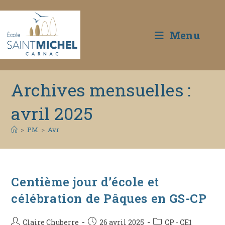
Menu
Skip
Archives mensuelles :
to
content
avril 2025
>
PM
>
Avr
Centième jour d’école et
célébration de Pâques en GS-CP
Auteur/autrice
Publication
Post
Claire Chuberre
26 avril 2025
CP - CE1