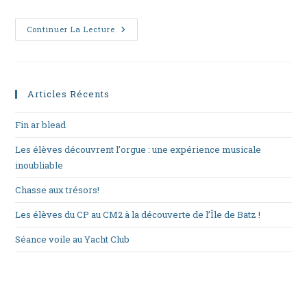
Une
Continuer La Lecture
Semaine
Bien
Chargée
Avant
Des
Vacances
Articles Récents
Bien
Méritées
En
Fin ar blead
CP-
CE1
Les élèves découvrent l’orgue : une expérience musicale
inoubliable
Chasse aux trésors!
Les élèves du CP au CM2 à la découverte de l’Île de Batz !
Séance voile au Yacht Club