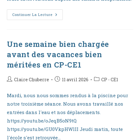
Dansoù
Continuer La Lecture
Une semaine bien chargée
avant des vacances bien
méritées en CP-CE1
Auteur/autrice
Publication
Post
Claire Chuberre
11 avril 2026
CP - CE1
de
publiée :
category:
la
Mardi, nous nous sommes rendus à la piscine pour
publication :
notre troisième séance. Nous avons travaillé nos
entrées dans l'eau et nos déplacements.
https://youtu.be/oJeqB5oN9tQ
https://youtu.be/GU0VkpHWlII Jeudi matin, toute
l'école s'est retrouvée…