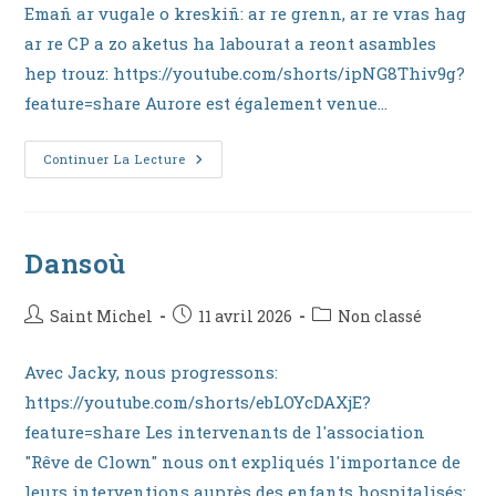
la
Emañ ar vugale o kreskiñ: ar re grenn, ar re vras hag
publication :
ar re CP a zo aketus ha labourat a reont asambles
hep trouz: https://youtube.com/shorts/ipNG8Thiv9g?
feature=share Aurore est également venue…
Vakansoù
Continuer La Lecture
Pask
Dansoù
Auteur/autrice
Publication
Post
Saint Michel
11 avril 2026
Non classé
de
publiée :
category:
la
Avec Jacky, nous progressons:
publication :
https://youtube.com/shorts/ebLOYcDAXjE?
feature=share Les intervenants de l'association
"Rêve de Clown" nous ont expliqués l'importance de
leurs interventions auprès des enfants hospitalisés: