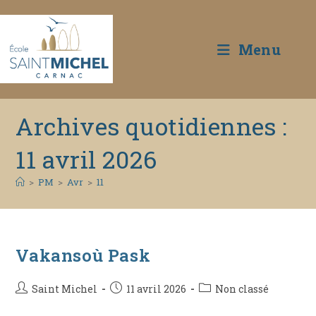
Menu
Skip
Archives quotidiennes :
to
content
11 avril 2026
>
PM
>
Avr
>
11
Vakansoù Pask
Auteur/autrice
Publication
Post
Saint Michel
11 avril 2026
Non classé
de
publiée :
category: