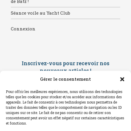
de Batz !
Séance voile au Yacht Club
Connexion
Inscrivez-vous pour recevoir nos
nouveaux articles
!
Gérer le consentement
Saisissez ci-dessous votre adresse
mail. Vous recevrez ensuite une
Pour offrir les meilleures expériences, nous utilisons des technologies
confirmation par mail. Consultez vos
telles que les cookies pour stocker et/ou accéder aux informations des
spams !
appareils. Le fait de consentir à ces technologies nous permettra de
traiter des données telles que le comportement de navigation ou les ID
uniques sur ce site. Le fait de ne pas consentir ou de retirer son
consentement peut avoir un effet négatif sur certaines caractéristiques
et fonctions.