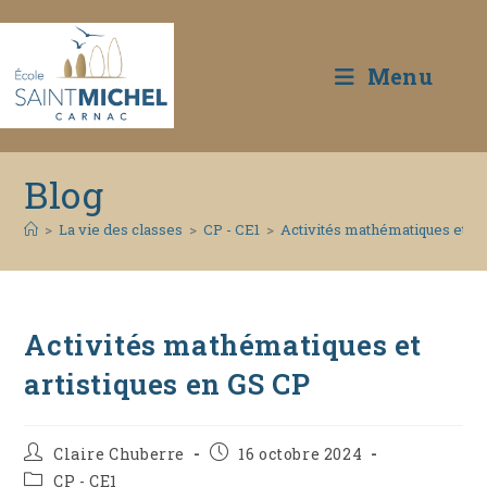
Menu
Skip
Blog
to
content
>
La vie des classes
>
CP - CE1
>
Activités mathématiques et ar
Activités mathématiques et
artistiques en GS CP
Auteur/autrice
Publication
Claire Chuberre
16 octobre 2024
de
publiée :
Post
CP - CE1