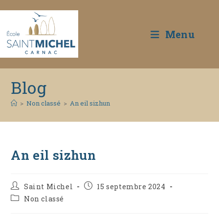
Menu
Skip
Blog
to
content
>
Non classé
>
An eil sizhun
An eil sizhun
Auteur/autrice
Publication
Saint Michel
15 septembre 2024
de
publiée :
Post
Non classé
la
category:
publication :