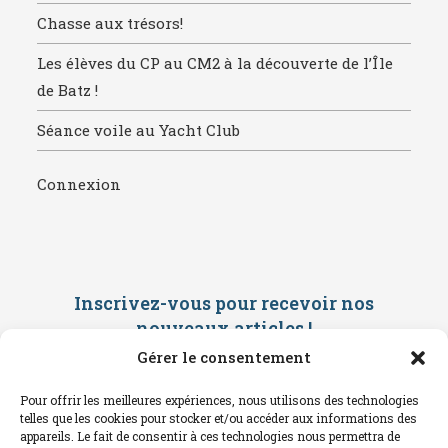
Chasse aux trésors!
Les élèves du CP au CM2 à la découverte de l’Île
de Batz !
Séance voile au Yacht Club
Connexion
Inscrivez-vous pour recevoir nos
nouveaux articles
!
Gérer le consentement
Saisissez ci-dessous votre adresse
mail. Vous recevrez ensuite une
Pour offrir les meilleures expériences, nous utilisons des technologies
confirmation par mail. Consultez vos
telles que les cookies pour stocker et/ou accéder aux informations des
spams !
appareils. Le fait de consentir à ces technologies nous permettra de