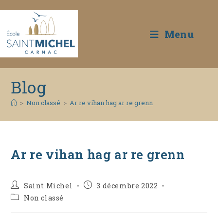
Menu
Skip
Blog
to
content
>
Non classé
>
Ar re vihan hag ar re grenn
Ar re vihan hag ar re grenn
Auteur/autrice
Publication
Saint Michel
3 décembre 2022
de
publiée :
Post
Non classé
la
category:
publication :