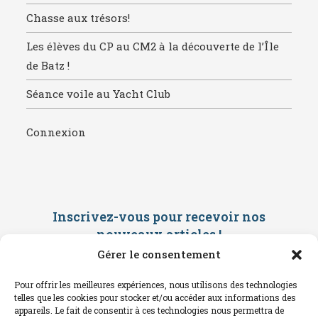
Chasse aux trésors!
Les élèves du CP au CM2 à la découverte de l’Île
de Batz !
Séance voile au Yacht Club
Connexion
Inscrivez-vous pour recevoir nos
nouveaux articles
!
Gérer le consentement
Saisissez ci-dessous votre adresse
mail. Vous recevrez ensuite une
Pour offrir les meilleures expériences, nous utilisons des technologies
confirmation par mail. Consultez vos
telles que les cookies pour stocker et/ou accéder aux informations des
spams !
appareils. Le fait de consentir à ces technologies nous permettra de