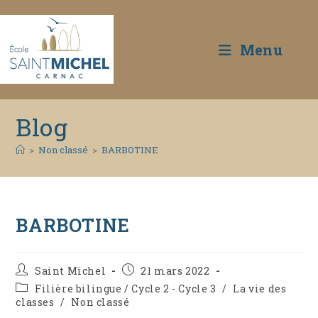
Menu
Skip
Blog
to
content
>
Non classé
>
BARBOTINE
BARBOTINE
Auteur/autrice
Publication
Saint Michel
21 mars 2022
de
publiée :
Post
Filière bilingue / Cycle 2 - Cycle 3
/
La vie des
la
category:
classes
/
Non classé
publication :