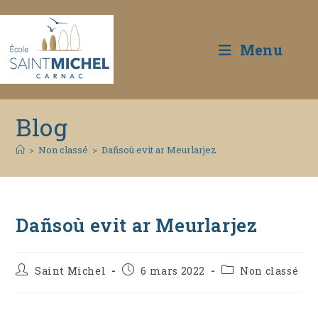
Menu
Skip
Blog
to
content
>
Non classé
>
Dañsoù evit ar Meurlarjez
Dañsoù evit ar Meurlarjez
Auteur/autrice
Publication
Post
Saint Michel
6 mars 2022
Non classé
de
publiée :
category:
la
publication :