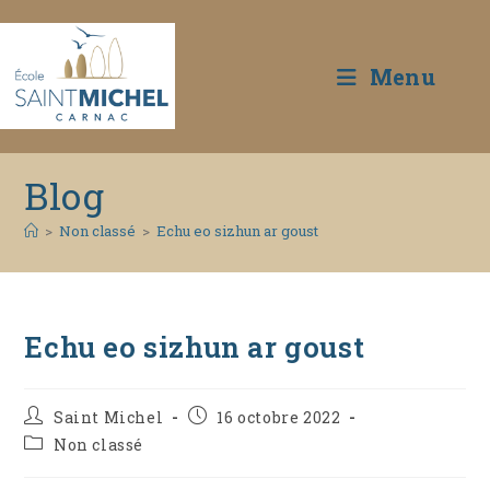
Menu
Skip
Blog
to
content
>
Non classé
>
Echu eo sizhun ar goust
Echu eo sizhun ar goust
Auteur/autrice
Publication
Saint Michel
16 octobre 2022
de
publiée :
Post
Non classé
la
category:
publication :