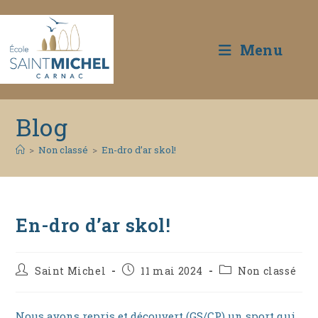
Menu
Skip
Blog
to
content
>
Non classé
>
En-dro d’ar skol!
En-dro d’ar skol!
Auteur/autrice
Publication
Post
Saint Michel
11 mai 2024
Non classé
de
publiée :
category:
la
publication :
Nous avons repris et découvert (GS/CP) un sport qui