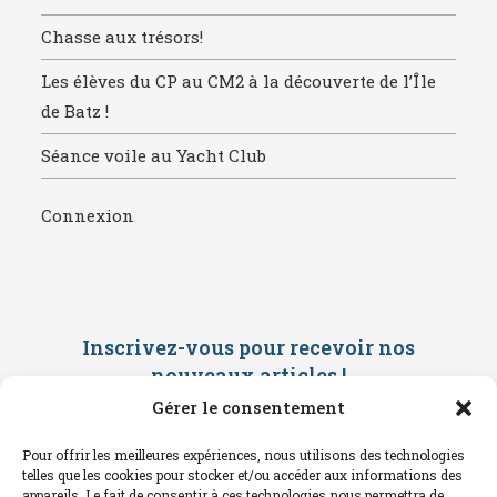
Chasse aux trésors!
Les élèves du CP au CM2 à la découverte de l’Île
de Batz !
Séance voile au Yacht Club
Connexion
Inscrivez-vous pour recevoir nos
nouveaux articles
!
Gérer le consentement
Saisissez ci-dessous votre adresse
mail. Vous recevrez ensuite une
Pour offrir les meilleures expériences, nous utilisons des technologies
confirmation par mail. Consultez vos
telles que les cookies pour stocker et/ou accéder aux informations des
spams !
appareils. Le fait de consentir à ces technologies nous permettra de