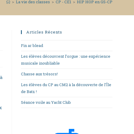
>
La vie des classes
>
CP - CE1
>
HIP HOP en GS-CP
Articles Récents
Fin ar blead
Les élèves découvrent l’orgue : une expérience
musicale inoubliable
Chasse aux trésors!
 à
Les élèves du CP au CM2 à la découverte de l’Île
de Batz !
Séance voile au Yacht Club
x