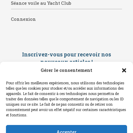
Séance voile au Yacht Club
Connexion
Inscrivez-vous pour recevoir nos
nouveaux articles
!
Gérer le consentement
Saisissez ci-dessous votre adresse
mail. Vous recevrez ensuite une
Pour offrir les meilleures expériences, nous utilisons des technologies
confirmation par mail. Consultez vos
telles que les cookies pour stocker et/ou accéder aux informations des
spams !
appareils. Le fait de consentir à ces technologies nous permettra de
traiter des données telles que le comportement de navigation ou les ID
uniques sur ce site. Le fait de ne pas consentir ou de retirer son
consentement peut avoir un effet négatif sur certaines caractéristiques
et fonctions.
Accepter