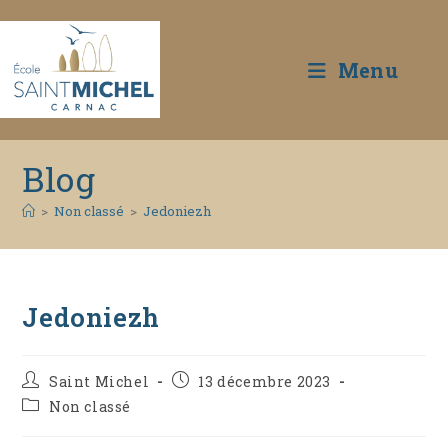
Menu
Skip
Blog
to
content
>
Non classé
>
Jedoniezh
Jedoniezh
Auteur/autrice
Publication
Saint Michel
13 décembre 2023
de
publiée :
Post
Non classé
la
category:
publication :