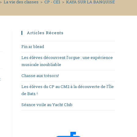
>
La vie des classes
>
CP - CE1
>
KAYA SUR LA BANQUISE
Articles Récents
Fin ar blead
Les élèves découvrent l’orgue : une expérience
musicale inoubliable
Chasse aux trésors!
t
Les élèves du CP au CM2 à la découverte de l’Île
de Batz !
Séance voile au Yacht Club