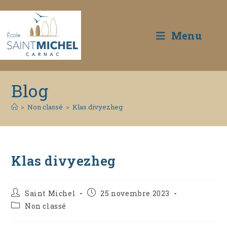
Menu
Skip
Blog
to
content
>
Non classé
>
Klas divyezheg
Klas divyezheg
Auteur/autrice
Publication
Saint Michel
25 novembre 2023
de
publiée :
Post
Non classé
la
category:
publication :