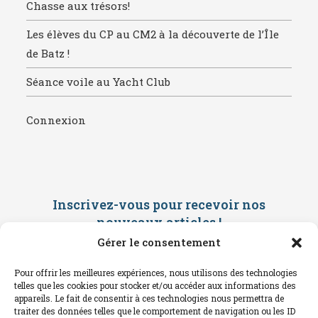
Chasse aux trésors!
Les élèves du CP au CM2 à la découverte de l’Île
de Batz !
Séance voile au Yacht Club
Connexion
Inscrivez-vous pour recevoir nos
nouveaux articles
!
Gérer le consentement
Saisissez ci-dessous votre adresse
mail. Vous recevrez ensuite une
Pour offrir les meilleures expériences, nous utilisons des technologies
confirmation par mail. Consultez vos
telles que les cookies pour stocker et/ou accéder aux informations des
spams !
appareils. Le fait de consentir à ces technologies nous permettra de
traiter des données telles que le comportement de navigation ou les ID