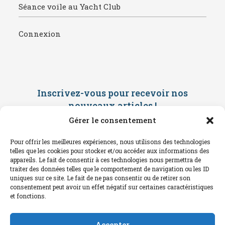
Séance voile au Yacht Club
Connexion
Inscrivez-vous pour recevoir nos
nouveaux articles
!
Gérer le consentement
Saisissez ci-dessous votre adresse
mail. Vous recevrez ensuite une
Pour offrir les meilleures expériences, nous utilisons des technologies
confirmation par mail. Consultez vos
telles que les cookies pour stocker et/ou accéder aux informations des
spams !
appareils. Le fait de consentir à ces technologies nous permettra de
traiter des données telles que le comportement de navigation ou les ID
uniques sur ce site. Le fait de ne pas consentir ou de retirer son
consentement peut avoir un effet négatif sur certaines caractéristiques
et fonctions.
Accepter