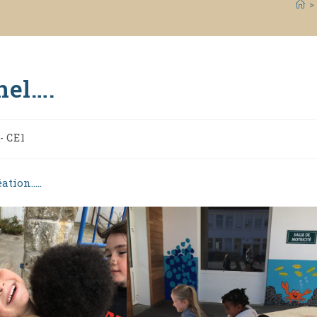
>
hel….
- CE1
ry:
ation…..