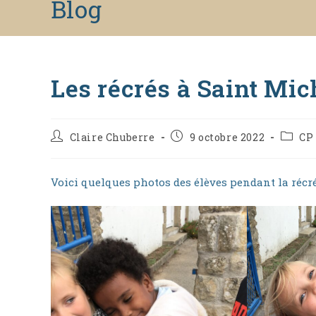
Blog
to
content
Les récrés à Saint Mic
Auteur/autrice
Publication
Post
Claire Chuberre
9 octobre 2022
CP 
de
publiée :
catego
la
publication :
Voici quelques photos des élèves pendant la récré