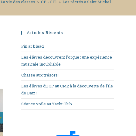
La vie des classes
>
CP - CE1
>
Les récrés à Saint Michel….
Articles Récents
Fin ar blead
Les élèves découvrent l’orgue : une expérience
musicale inoubliable
Chasse aux trésors!
Les élèves du CP au CM2 à la découverte de l’Île
de Batz !
Séance voile au Yacht Club