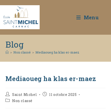
Menu
Skip
Blog
to
content
>
Non classé
>
Mediaoueg ha klas er-maez
Mediaoueg ha klas er-maez
Auteur/autrice
Publication
Saint Michel
11 octobre 2025
de
publiée :
Post
Non classé
la
category:
publication :