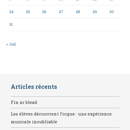
24
25
26
27
28
29
30
31
« Juil
Articles récents
Fin ar blead
Les élèves découvrent l’orgue : une expérience
musicale inoubliable