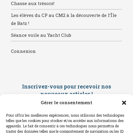
Chasse aux trésors!
Les élèves du CP au CM2 à la découverte de l’Île
de Batz !
Séance voile au Yacht Club
Connexion
Inscrivez-vous pour recevoir nos
nouveaux articles
!
Gérer le consentement
Saisissez ci-dessous votre adresse
mail. Vous recevrez ensuite une
Pour offrir les meilleures expériences, nous utilisons des technologies
confirmation par mail. Consultez vos
telles que les cookies pour stocker et/ou accéder aux informations des
spams !
appareils. Le fait de consentir à ces technologies nous permettra de
traiter des données telles que le comportement de navigation ou les ID