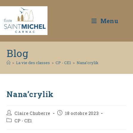
Menu
Skip
Blog
to
content
>
La vie des classes
>
CP - CE1
>
Nana’crylik
Nana’crylik
Auteur/autrice
Publication
Claire Chuberre
18 octobre 2023
de
publiée :
Post
CP - CE1
la
category:
publication :