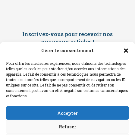
Inscrivez-vous pour recevoir nos
nouveaux articles
!
Gérer le consentement
Saisissez ci-dessous votre adresse
mail. Vous recevrez ensuite une
Pour offrir les meilleures expériences, nous utilisons des technologies
confirmation par mail. Consultez vos
telles que les cookies pour stocker et/ou accéder aux informations des
spams !
appareils. Le fait de consentir à ces technologies nous permettra de
traiter des données telles que le comportement de navigation ou les ID
uniques sur ce site. Le fait de ne pas consentir ou de retirer son
consentement peut avoir un effet négatif sur certaines caractéristiques
et fonctions.
Accepter
Refuser