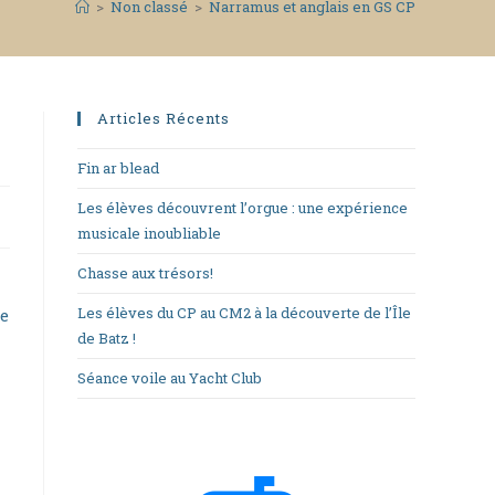
>
Non classé
>
Narramus et anglais en GS CP
Articles Récents
Fin ar blead
Les élèves découvrent l’orgue : une expérience
musicale inoubliable
Chasse aux trésors!
Les élèves du CP au CM2 à la découverte de l’Île
re
de Batz !
Séance voile au Yacht Club