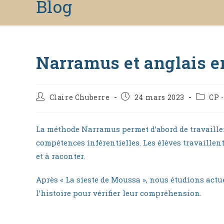
Blog
to
content
Narramus et anglais e
Auteur/autrice
Publication
Post
Claire Chuberre
24 mars 2023
CP -
de
publiée :
categor
la
publication :
La méthode Narramus permet d’abord de travaille
compétences inférentielles. Les élèves travaillen
et à raconter.
Après « La sieste de Moussa », nous étudions actuel
l’histoire pour vérifier leur compréhension.