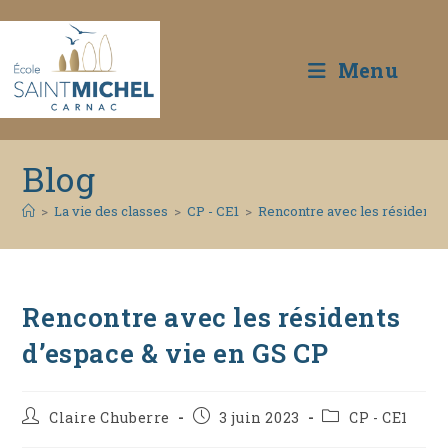
Menu
Skip
Blog
to
content
>
La vie des classes
>
CP - CE1
>
Rencontre avec les résidents 
Rencontre avec les résidents
d’espace & vie en GS CP
Auteur/autrice
Publication
Post
Claire Chuberre
3 juin 2023
CP - CE1
de
publiée :
category: