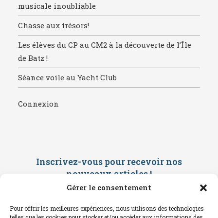
musicale inoubliable
Chasse aux trésors!
Les élèves du CP au CM2 à la découverte de l’Île
de Batz !
Séance voile au Yacht Club
Connexion
Inscrivez-vous pour recevoir nos
nouveaux articles
!
Gérer le consentement
Saisissez ci-dessous votre adresse
mail. Vous recevrez ensuite une
Pour offrir les meilleures expériences, nous utilisons des technologies
confirmation par mail. Consultez vos
telles que les cookies pour stocker et/ou accéder aux informations des