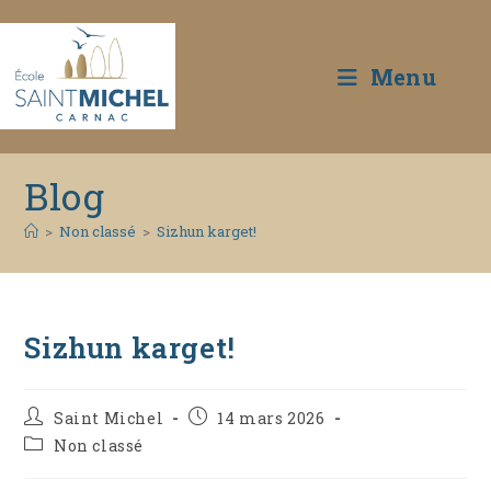
Menu
Skip
Blog
to
content
>
Non classé
>
Sizhun karget!
Sizhun karget!
Auteur/autrice
Publication
Saint Michel
14 mars 2026
de
publiée :
Post
Non classé
la
category:
publication :