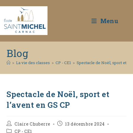
Menu
Skip
Blog
to
content
>
La vie des classes
>
CP - CE1
>
Spectacle de Noël, sport et l’
Spectacle de Noël, sport et
l’avent en GS CP
Auteur/autrice
Publication
Claire Chuberre
13 décembre 2024
de
publiée :
Post
CP - CE1