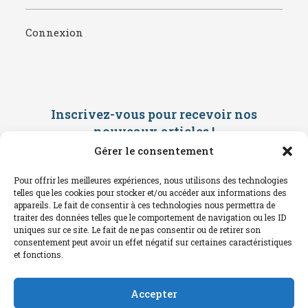
Connexion
Inscrivez-vous pour recevoir nos
nouveaux articles
!
Gérer le consentement
Saisissez ci-dessous votre adresse
mail. Vous recevrez ensuite une
Pour offrir les meilleures expériences, nous utilisons des technologies
confirmation par mail. Consultez vos
telles que les cookies pour stocker et/ou accéder aux informations des
spams !
appareils. Le fait de consentir à ces technologies nous permettra de
traiter des données telles que le comportement de navigation ou les ID
uniques sur ce site. Le fait de ne pas consentir ou de retirer son
consentement peut avoir un effet négatif sur certaines caractéristiques
et fonctions.
Accepter