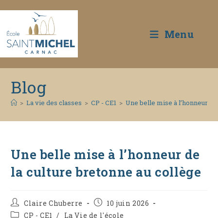
Menu
Skip
Blog
to
content
>
La vie des classes
>
CP - CE1
>
Une belle mise à l’honneur de 
Une belle mise à l’honneur de
la culture bretonne au collège
Auteur/autrice
Publication
Claire Chuberre
10 juin 2026
de
publiée :
Post
CP - CE1
/
La Vie de l'école