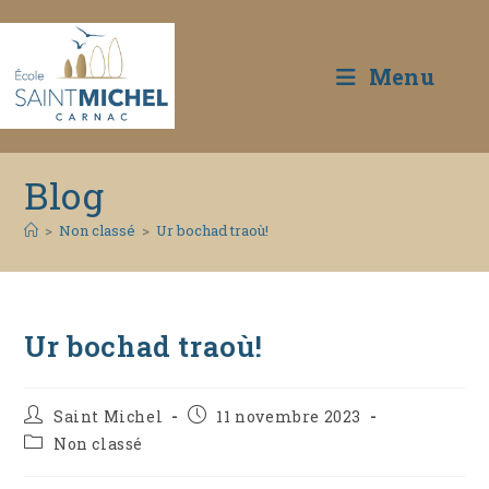
Menu
Skip
Blog
to
content
>
Non classé
>
Ur bochad traoù!
Ur bochad traoù!
Auteur/autrice
Publication
Saint Michel
11 novembre 2023
de
publiée :
Post
Non classé
la
category:
publication :