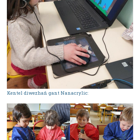
Kentel diwezhañ gant Nanacrylic: