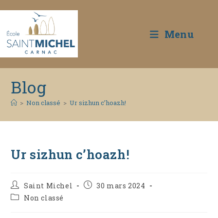
Menu
Skip
Blog
to
content
>
Non classé
>
Ur sizhun c’hoazh!
Ur sizhun c’hoazh!
Auteur/autrice
Publication
Saint Michel
30 mars 2024
de
publiée :
Post
Non classé
la
category:
publication :