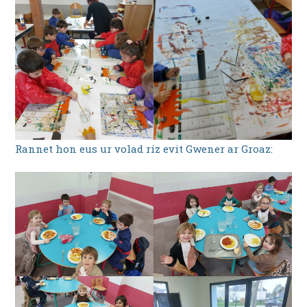
Rannet hon eus ur volad riz evit Gwener ar Groaz: