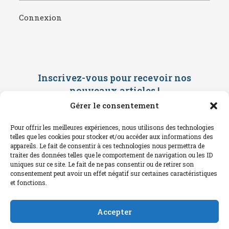
Connexion
Inscrivez-vous pour recevoir nos
nouveaux articles
!
Gérer le consentement
Saisissez ci-dessous votre adresse
mail. Vous recevrez ensuite une
Pour offrir les meilleures expériences, nous utilisons des technologies
confirmation par mail. Consultez vos
telles que les cookies pour stocker et/ou accéder aux informations des
spams !
appareils. Le fait de consentir à ces technologies nous permettra de
traiter des données telles que le comportement de navigation ou les ID
uniques sur ce site. Le fait de ne pas consentir ou de retirer son
consentement peut avoir un effet négatif sur certaines caractéristiques
et fonctions.
Accepter