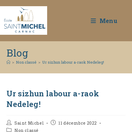
Menu
Skip
Blog
to
content
>
Non classé
>
Ur sizhun labour a-raok Nedeleg!
Ur sizhun labour a-raok
Nedeleg!
Auteur/autrice
Publication
Saint Michel
11 décembre 2022
de
publiée :
Post
Non classé