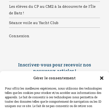
Les élèves du CP au CM2 à la découverte de l’Île
de Batz !
Séance voile au Yacht Club
Connexion
Inscrivez-vous pour recevoir nos
nouveaux articles
!
Gérer le consentement
Saisissez ci-dessous votre adresse
mail. Vous recevrez ensuite une
Pour offrir les meilleures expériences, nous utilisons des technologies
confirmation par mail. Consultez vos
telles que les cookies pour stocker et/ou accéder aux informations des
spams !
appareils. Le fait de consentir à ces technologies nous permettra de
traiter des données telles que le comportement de navigation ou les ID
uniques sur ce site. Le fait de ne pas consentir ou de retirer son