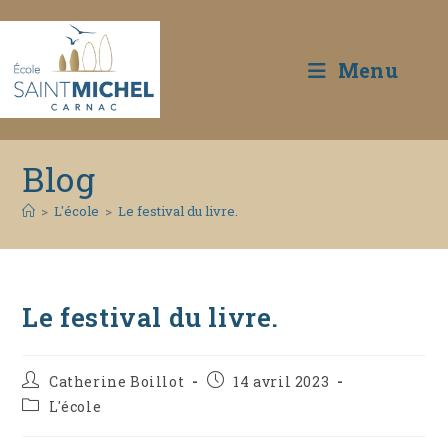
Menu
Skip
Blog
to
content
>
L'école
>
Le festival du livre.
Le festival du livre.
Auteur/autrice
Publication
Catherine Boillot
14 avril 2023
de
publiée :
Post
L'école
la
category:
publication :