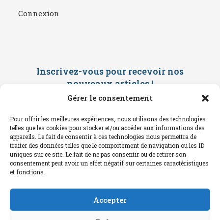
Connexion
Inscrivez-vous pour recevoir nos
nouveaux articles
!
Gérer le consentement
Saisissez ci-dessous votre adresse
mail. Vous recevrez ensuite une
Pour offrir les meilleures expériences, nous utilisons des technologies
confirmation par mail. Consultez vos
telles que les cookies pour stocker et/ou accéder aux informations des
spams !
appareils. Le fait de consentir à ces technologies nous permettra de
traiter des données telles que le comportement de navigation ou les ID
uniques sur ce site. Le fait de ne pas consentir ou de retirer son
consentement peut avoir un effet négatif sur certaines caractéristiques
et fonctions.
Accepter