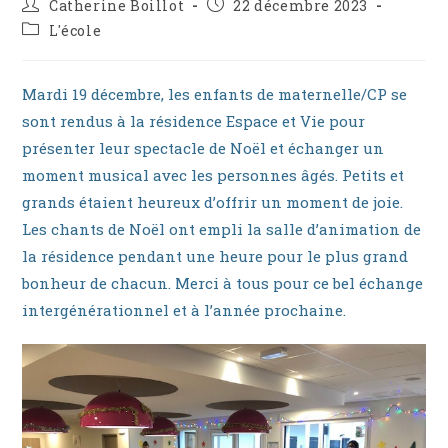
Auteur/autrice
Publication
Catherine Boillot
22 décembre 2023
de
publiée :
Post
L'école
la
category:
publication :
Mardi 19 décembre, les enfants de maternelle/CP se
sont rendus à la résidence Espace et Vie pour
présenter leur spectacle de Noël et échanger un
moment musical avec les personnes âgés. Petits et
grands étaient heureux d’offrir un moment de joie.
Les chants de Noël ont empli la salle d’animation de
la résidence pendant une heure pour le plus grand
bonheur de chacun. Merci à tous pour ce bel échange
intergénérationnel et à l’année prochaine.