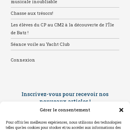
musicale inoubliable
Chasse aux trésors!
Les élèves du CP au CM2 à la découverte de l’Île
de Batz !
Séance voile au Yacht Club
Connexion
Inscrivez-vous pour recevoir nos
nouveaux articles
!
Gérer le consentement
Saisissez ci-dessous votre adresse
mail. Vous recevrez ensuite une
Pour offrir les meilleures expériences, nous utilisons des technologies
confirmation par mail. Consultez vos
telles que les cookies pour stocker et/ou accéder aux informations des