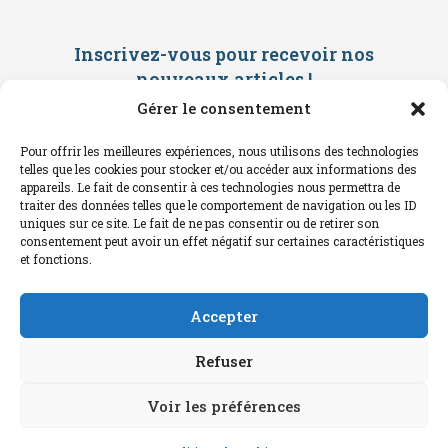
Inscrivez-vous pour recevoir nos
nouveaux articles
!
Gérer le consentement
Saisissez ci-dessous votre adresse
mail. Vous recevrez ensuite une
Pour offrir les meilleures expériences, nous utilisons des technologies
confirmation par mail. Consultez vos
telles que les cookies pour stocker et/ou accéder aux informations des
spams !
appareils. Le fait de consentir à ces technologies nous permettra de
traiter des données telles que le comportement de navigation ou les ID
uniques sur ce site. Le fait de ne pas consentir ou de retirer son
consentement peut avoir un effet négatif sur certaines caractéristiques
et fonctions.
Accepter
Refuser
Voir les préférences