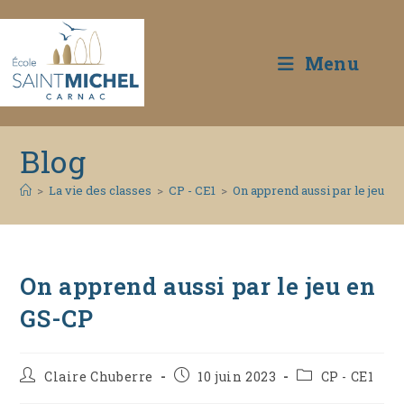
Menu
Skip
Blog
to
content
>
La vie des classes
>
CP - CE1
>
On apprend aussi par le jeu e
On apprend aussi par le jeu en
GS-CP
Auteur/autrice
Publication
Post
Claire Chuberre
10 juin 2023
CP - CE1
de
publiée :
category: