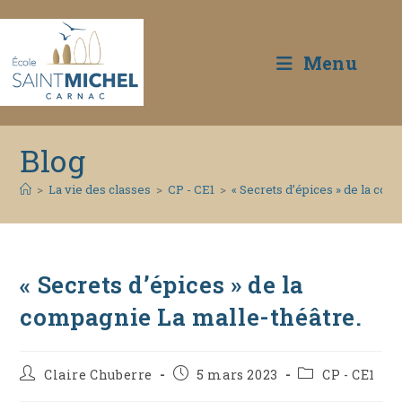
Menu
Skip
Blog
to
content
>
La vie des classes
>
CP - CE1
>
« Secrets d’épices » de la com
« Secrets d’épices » de la
compagnie La malle-théâtre.
Auteur/autrice
Publication
Post
Claire Chuberre
5 mars 2023
CP - CE1
de
publiée :
category: