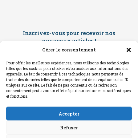
Inscrivez-vous pour recevoir nos
nouveaux articles
!
Gérer le consentement
Saisissez ci-dessous votre adresse
mail. Vous recevrez ensuite une
Pour offrir les meilleures expériences, nous utilisons des technologies
confirmation par mail. Consultez vos
telles que les cookies pour stocker et/ou accéder aux informations des
spams !
appareils. Le fait de consentir à ces technologies nous permettra de
traiter des données telles que le comportement de navigation ou les ID
uniques sur ce site. Le fait de ne pas consentir ou de retirer son
consentement peut avoir un effet négatif sur certaines caractéristiques
et fonctions.
Accepter
Refuser