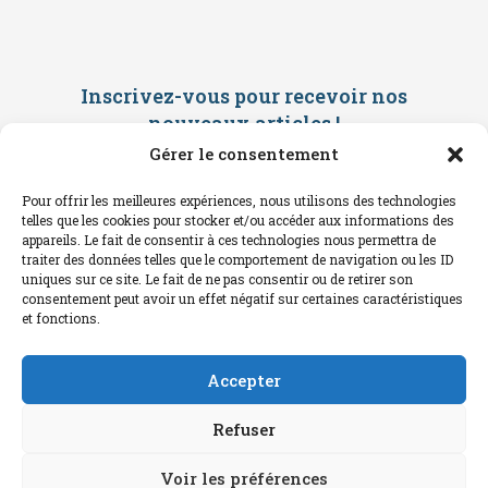
Inscrivez-vous pour recevoir nos
nouveaux articles
!
Gérer le consentement
Saisissez ci-dessous votre adresse
mail. Vous recevrez ensuite une
Pour offrir les meilleures expériences, nous utilisons des technologies
confirmation par mail. Consultez vos
telles que les cookies pour stocker et/ou accéder aux informations des
spams !
appareils. Le fait de consentir à ces technologies nous permettra de
traiter des données telles que le comportement de navigation ou les ID
uniques sur ce site. Le fait de ne pas consentir ou de retirer son
consentement peut avoir un effet négatif sur certaines caractéristiques
et fonctions.
Accepter
Refuser
Voir les préférences