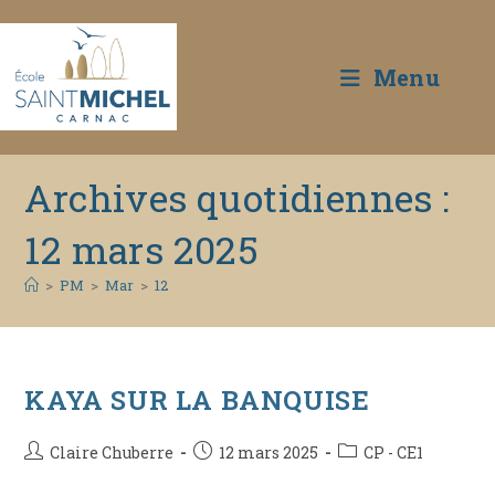
Menu
Skip
Archives quotidiennes :
to
content
12 mars 2025
>
PM
>
Mar
>
12
KAYA SUR LA BANQUISE
Auteur/autrice
Publication
Post
Claire Chuberre
12 mars 2025
CP - CE1
de
publiée :
category: